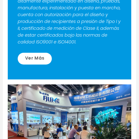
altamente experimentado en diseño, pruebas,
manufactura, instalación y puesta en marcha,
cuenta con autorización para el diseño y
producción de recipientes a presión de Tipo I y
II, certificado de medición de Clase II, además
de estar certificados bajo las normas de
calidad ISO9001 e ISO14001.
Ver Más