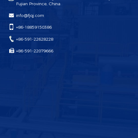
Fujian Province, China
info@fjqj.com
+86-18859150386
+86-591-22628228
+86-591-22079666