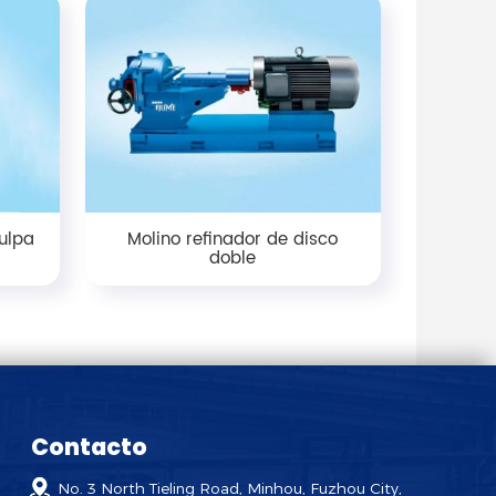
ulpa
Molino refinador de disco
doble
Contacto
No. 3 North Tieling Road, Minhou, Fuzhou City,