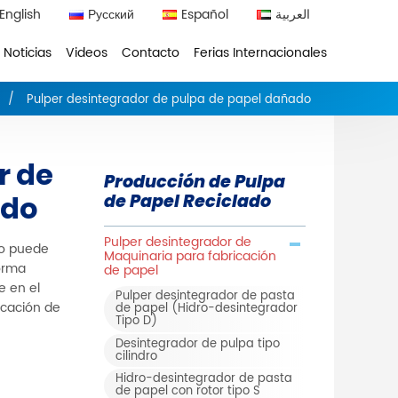
English
Русский
Español
العربية
Noticias
Videos
Contacto
Ferias Internacionales
Pulper desintegrador de pulpa de papel dañado
r de
Producción de Pulpa
ado
de Papel Reciclado
Pulper desintegrador de
do puede
Maquinaria para fabricación
orma
de papel
e en el
Pulper desintegrador de pasta
icación de
de papel (Hidro-desintegrador
Tipo D)
Desintegrador de pulpa tipo
cilindro
Hidro-desintegrador de pasta
de papel con rotor tipo S