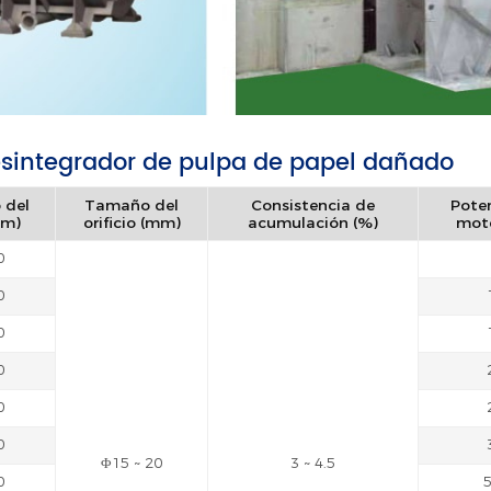
desintegrador de pulpa de papel dañado
 del
Tamaño del
Consistencia de
Pote
mm)
orificio (mm)
acumulación (%)
moto
0
0
0
0
0
0
Φ15 ~ 20
3 ~ 4.5
0
5