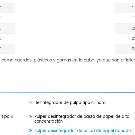
0
1
0
1
0
2
0
2
0
3
es como cuerdas, plásticos y gomas en la cuba, ya que son difíciles 
Desintegrador de pulpa tipo cilindro
 tipo S
Pulper desintegrador de pasta de papel de alta
concentración
Pulper desintegrador de pulpa de papel dañado