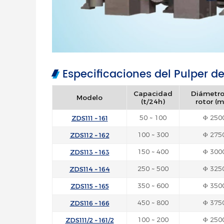
Especificaciones del Pulper 
Capacidad
Diámetro
Modelo
(t/24h)
rotor (
ZDS111 ~ 161
50 ~ 100
Φ 250
ZDS112 ~ 162
100 ~ 300
Φ 275
ZDS113 ~ 163
150 ~ 400
Φ 300
ZDS114 ~ 164
250 ~ 500
Φ 325
ZDS115 ~ 165
350 ~ 600
Φ 350
ZDS116 ~ 166
450 ~ 800
Φ 375
ZDS111/2 ~ 161/2
100 ~ 200
Φ 250