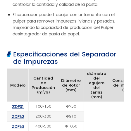
controlar la cantidad y calidad de la pasta.
El separador puede trabajar conjuntamente con el
pulper para remover impurezas livianas y pesadas,
mejorando la capacidad de producción del Pulper
desintegrador de pasta de papel.
Especificaciones del Separador
de impurezas
diámetro
Cantidad
del
Diámetro
Consiste
de
agujero
Modelo
de Rotor
del mate
Producción
del
(mm)
(%)
3
(m
/h)
tamiz
(mm)
ZDF31
100~150
Ф750
ZDF32
200~300
Ф910
ZDF33
400~500
Ф1050