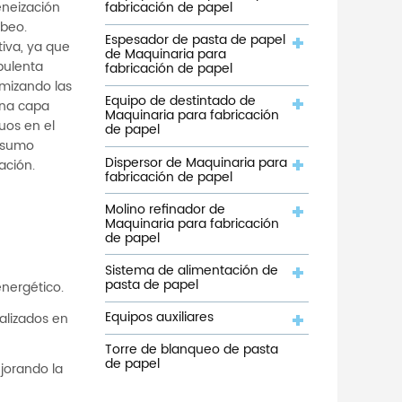
fabricación de papel
eneización
mbeo.
Espesador de pasta de papel
tiva, ya que
de Maquinaria para
bulenta
fabricación de papel
imizando las
Equipo de destintado de
una capa
Maquinaria para fabricación
uos en el
de papel
onsumo
Dispersor de Maquinaria para
ación.
fabricación de papel
Molino refinador de
Maquinaria para fabricación
de papel
Sistema de alimentación de
pasta de papel
energético.
Equipos auxiliares
alizados en
Torre de blanqueo de pasta
de papel
jorando la