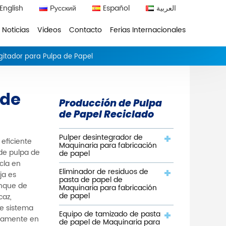
English
Русский
Español
العربية
Noticias
Videos
Contacto
Ferias Internacionales
gitador para Pulpa de Papel
 de
Producción de Pulpa
de Papel Reciclado
Pulper desintegrador de
eficiente
Maquinaria para fabricación
 de pulpa de
de papel
cla en
Eliminador de residuos de
ja es
pasta de papel de
anque de
Maquinaria para fabricación
de papel
caz,
te sistema
Equipo de tamizado de pasta
ctamente en
de papel de Maquinaria para