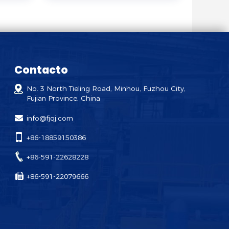
Contacto
No. 3 North Tieling Road, Minhou, Fuzhou City,
Fujian Province, China
info@fjqj.com
+86-18859150386
+86-591-22628228
+86-591-22079666