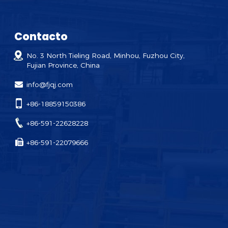
Contacto
No. 3 North Tieling Road, Minhou, Fuzhou City,
Fujian Province, China
info@fjqj.com
+86-18859150386
+86-591-22628228
+86-591-22079666