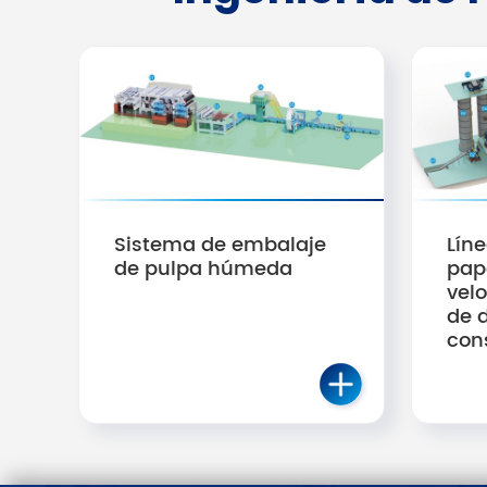
Sistema de embalaje
Lín
de pulpa húmeda
pape
vel
de 
con