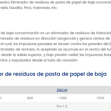
nuestro Eliminador de residuos de pasta de papel de baja concent
abia Saudita, Perú, Indonesia, etc.
de baja concentración es un eliminador de residuos de hidrocicló
eliminador de residuos en dirección tangencial y genera vórtice de 
el cual, las impurezas pesadas se lanzan contra las paredes del 
ntrolador de rechazo, lo aceptado se acumula en el centro del t
desde la salida superior, y bajo presión radial, las impurezas livi
rtice y expulsados desde el tubo de conexión.
or de residuos de pasta de papel de baja
ZSC41
0
600
1000
1500
0.4~1.2