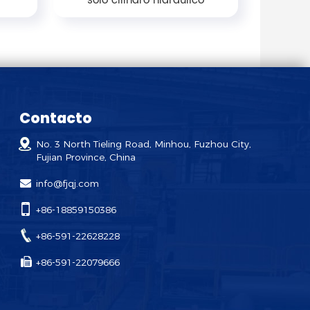
solo cilindro hidráulico
Contacto
No. 3 North Tieling Road, Minhou, Fuzhou City,
Fujian Province, China
info@fjqj.com
+86-18859150386
+86-591-22628228
+86-591-22079666