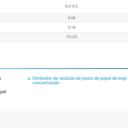
0.2~0.3
0.06
0.16
10~20
a
Eliminador de residuos de pasta de papel de baja
concentración
apel