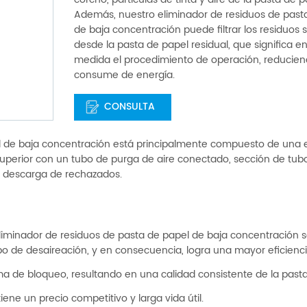
corcho, partículas de tinta y aire de la pasta de p
Además, nuestro eliminador de residuos de past
de baja concentración puede filtrar los residuos
desde la pasta de papel residual, que significa e
medida el procedimiento de operación, reduciend
consume de energía.
CONSULTA
el de baja concentración está principalmente compuesto de una 
o superior con un tubo de purga de aire conectado, sección de tu
e descarga de rechazados.
liminador de residuos de pasta de papel de baja concentración 
bo de desaireación, y en consecuencia, logra una mayor eficienci
ma de bloqueo, resultando en una calidad consistente de la pasta
ene un precio competitivo y larga vida útil.