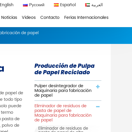
English
Русский
Español
العربية
Noticias
Videos
Contacto
Ferias Internacionales
abricación de papel
a
Producción de Pulpa
de Papel Reciclado
Pulper desintegrador de
Maquinaria para fabricación
 de papel de
de papel
de todo tipo
Eliminador de residuos de
 solo puede
pasta de papel de
s termo
Maquinaria para fabricación
a pasta de
de papel
, polvo de
Eliminador de residuos de