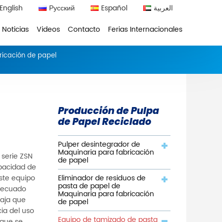
English
Русский
Español
العربية
Noticias
Videos
Contacto
Ferias Internacionales
ricación de papel
Producción de Pulpa
de Papel Reciclado
Pulper desintegrador de
Maquinaria para fabricación
 serie ZSN
de papel
apacidad de
Eliminador de residuos de
este equipo
pasta de papel de
adecuado
Maquinaria para fabricación
ntaja que
de papel
ia del uso
Equipo de tamizado de pasta