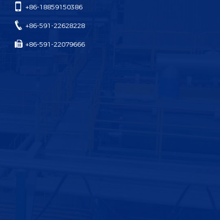
+86-18859150386
+86-591-22628228
+86-591-22079666