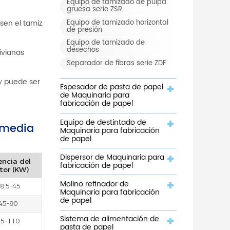
Equipo de tamizado de pulpa
gruesa serie ZSR
Equipo de tamizado horizontal
sen el tamiz
de presión
Equipo de tamizado de
desechos
ivianas
Separador de fibras serie ZDF
 y puede ser
Espesador de pasta de papel
de Maquinaria para
fabricación de papel
Equipo de destintado de
rmedia
Maquinaria para fabricación
de papel
Dispersor de Maquinaria para
encia del
fabricación de papel
or (KW)
Molino refinador de
8.5-45
Maquinaria para fabricación
de papel
45-90
Sistema de alimentación de
55-110
pasta de papel