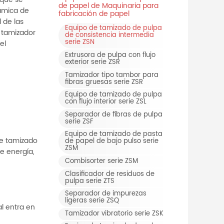
 que se
de papel de Maquinaria para
námica de
fabricación de papel
l de las
Equipo de tamizado de pulpa
l tamizador
de consistencia intermedia
serie ZSN
el
Extrusora de pulpa con flujo
exterior serie ZSR
Tamizador tipo tambor para
fibras gruesas serie ZSR
Equipo de tamizado de pulpa
con flujo interior serie ZSL
Separador de fibras de pulpa
serie ZSF
Equipo de tamizado de pasta
de tamizado
de papel de bajo pulso serie
ZSM
e energía,
Combisorter serie ZSM
Clasificador de residuos de
pulpa serie ZTS
Separador de impurezas
ligeras serie ZSQ
al entra en
Tamizador vibratorio serie ZSK
s