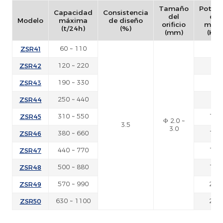
Tamaño
Potenc
Capacidad
Consistencia
del
del
Modelo
máxima
de diseño
orificio
moto
(t/24h)
(%)
(mm)
(KW)
ZSR41
60 ~ 110
30
ZSR42
120 ~ 220
55
ZSR43
190 ~ 330
75
ZSR44
250 ~ 440
90
ZSR45
310 ~ 550
110
Φ 2.0 ~
3.5
3.0
ZSR46
380 ~ 660
132
ZSR47
440 ~ 770
160
ZSR48
500 ~ 880
185
ZSR49
570 ~ 990
220
ZSR50
630 ~ 1100
250