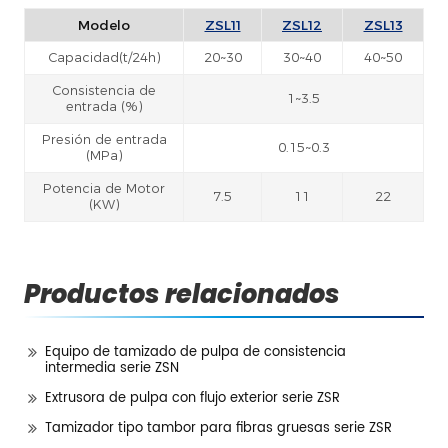
Modelo
ZSL11
ZSL12
ZSL13
Capacidad(t/24h)
20~30
30~40
40~50
Consistencia de
1~3.5
entrada (%)
Presión de entrada
0.15~0.3
(MPa)
Potencia de Motor
7.5
11
22
(KW)
Productos relacionados
Equipo de tamizado de pulpa de consistencia
intermedia serie ZSN
Extrusora de pulpa con flujo exterior serie ZSR
Tamizador tipo tambor para fibras gruesas serie ZSR