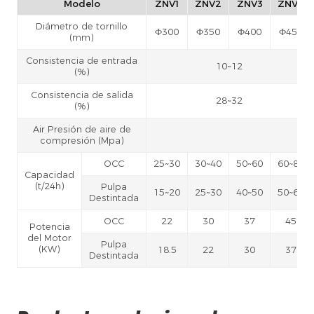
Modelo
ZNV1
ZNV2
ZNV3
ZNV4
Diámetro de tornillo
Ф300
Ф350
Ф400
Ф450
(mm)
Consistencia de entrada
10~12
(%)
Consistencia de salida
28~32
(%)
Air Presión de aire de
compresión (Mpa)
OCC
25~30
30~40
50~60
60~80
Capacidad
(t/24h)
Pulpa
15~20
25~30
40~50
50~60
Destintada
OCC
22
30
37
45
Potencia
del Motor
Pulpa
(KW)
18.5
22
30
37
Destintada