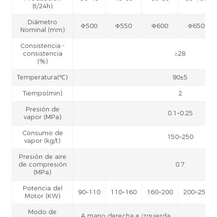
(t/24h)
Diámetro
Φ500
Φ550
Φ600
Φ650
Nominal (mm)
Consistencia -
consistencia
≥28
(%)
Temperatura(℃)
90±5
Tiempo(min)
2
Presión de
0.1~0.25
vapor (MPa)
Consumo de
150~250
vapor (kg/t)
Presión de aire
de compresión
0.7
(MPa)
Potencia del
90~110
110~160
160~200
200~250
Motor (KW)
Modo de
A mano derecha e izquierda