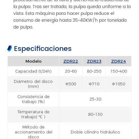
la pulpa. Tras ser tratada, la pulpa queda uniforme a la
vista. Esta máquina para hacer pulpa reduce el
consumo de energía hasta 35~40KW/h por tonelada
de pulpa.
Especificaciones
Modelo
ZDR22
ZDR23
ZDR24
Capacidad (t/24h)
20~60
80~250
150~400
Diámetro del disco
Φ500
Φ710
Φ1050
(mm)
Consistencia de
25~30
trabajo (%)
Temperatura de
80~130
trabajo( ℃ )
Método de
accionamiento del
Doble cilindro hidráulico
disco