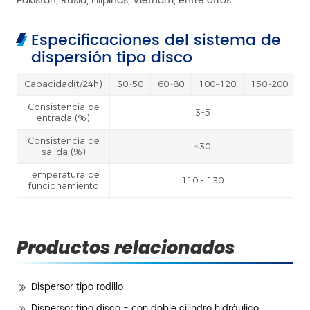
Pakistán, Rusia, Filipinas, Vietnam, entre otros.
Especificaciones del sistema de
dispersión tipo disco
Capacidad(t/24h)
30~50
60~80
100~120
150~200
Consistencia de
3~5
entrada (%)
Consistencia de
≤30
salida (%)
Temperatura de
110 - 130
funcionamiento
Productos relacionados
Dispersor tipo rodillo
Dispersor tipo disco - con doble cilindro hidráulico