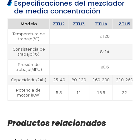
Especificaciones del mezclador
de media concentración
Modelo
ZTH2
ZTH3
ZTH4
ZTH5
Temperatura de
≤120
trabajo(℃)
Consistencia de
8~14
trabajo(%)
Presión de
≤0.6
trabajo(MPa)
Capacidad(t/24h)
25~40
80~120
160~200
210~260
Potencia del
5.5
11
18.5
22
motor (KW)
Productos relacionados