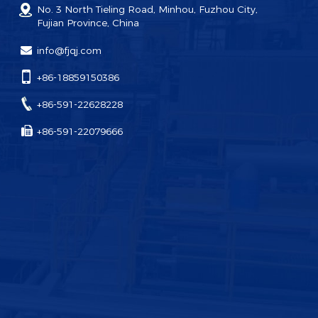
No. 3 North Tieling Road, Minhou, Fuzhou City,
Fujian Province, China
info@fjqj.com
+86-18859150386
+86-591-22628228
+86-591-22079666